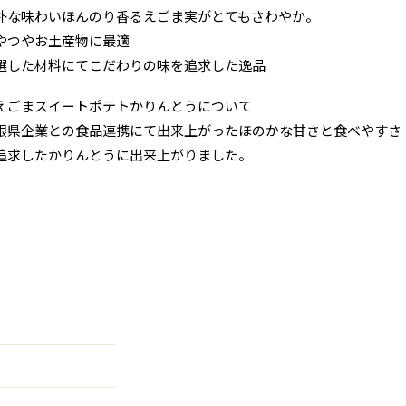
朴な味わいほんのり香るえごま実がとてもさわやか。
やつやお土産物に最適
選した材料にてこだわりの味を追求した逸品
えごまスイートポテトかりんとうについて
根県企業との食品連携にて出来上がったほのかな甘さと食べやすさ
追求したかりんとうに出来上がりました。