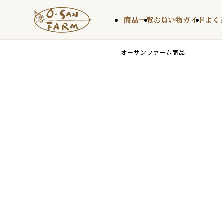
商品一覧
お買い物ガイド
よく
会員登録
オーサンファーム商品
えごまオイル
商品を探す
えごまオイル
オイル定期便
オイル定期便
食品
食品
ギフト
ギフト