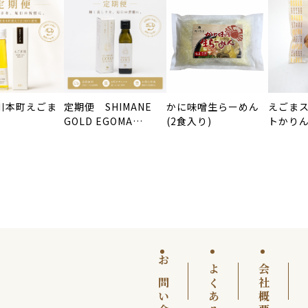
 川本町えごま
定期便 SHIMANE
かに味噌生らーめん
えごま
GOLD EGOMA
(2食入り)
トかり
OIL110g
お問い合わせ
よくある質問
会社概要