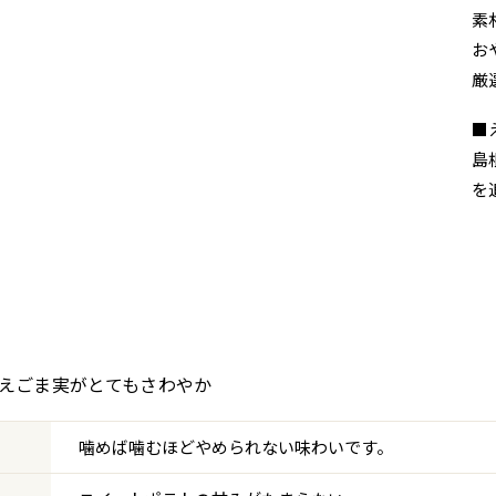
素
お
厳
■
島
を
るえごま実がとてもさわやか
噛めば噛むほどやめられない味わいです。