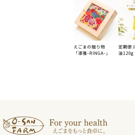
えごまの贈り物
定期便
「凛雅-RINGA-」
油120g