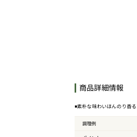
お買い物ガイド
よくある質問
お問い合わせ
会社概要
お電話でのご注文・お問い合わせ
(平日 9:00〜16:00)
0120-655-003
商品詳細情報
◾️素朴な味わいほんのり香
調理例